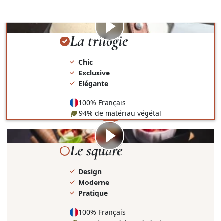
présentation et le contenant.
Visionner
la
La trilogie
vidéo
Chic
Exclusive
Elégante
100% Français
94% de matériau végétal
Visionner
la
Le square
vidéo
Design
Moderne
Pratique
100% Français