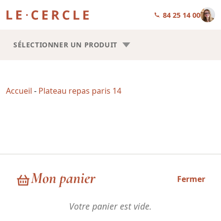
01 84 25 14 00
SÉLECTIONNER UN PRODUIT
Accueil
-
Plateau repas paris 14
Plateau repas paris 14
Mon panier
Fermer
Votre panier est vide.
Choisissez la forme de vos plateaux repas : Trilogie ou Square.
Les recettes sont les mêmes, la seule chose qui change, c’est la