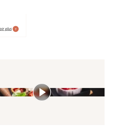
oir plus
?