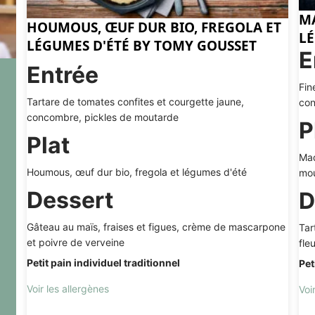
M
HOUMOUS, ŒUF DUR BIO, FREGOLA ET
L
LÉGUMES D'ÉTÉ BY TOMY GOUSSET
E
Entrée
Fin
Tartare de tomates confites et courgette jaune,
con
concombre, pickles de moutarde
P
Plat
Maq
Houmous, œuf dur bio, fregola et légumes d'été
mo
Dessert
D
Gâteau au maïs, fraises et figues, crème de mascarpone
Tar
et poivre de verveine
fle
Petit pain individuel traditionnel
Pet
Voir les allergènes
Voi