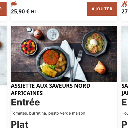
R
AJOUTER
25,90
€
27
HT
ASSIETTE AUX SAVEURS NORD
SA
AFRICAINES
J
Entrée
E
Tomates, burratina, pesto verde maison
Hou
Plat
P