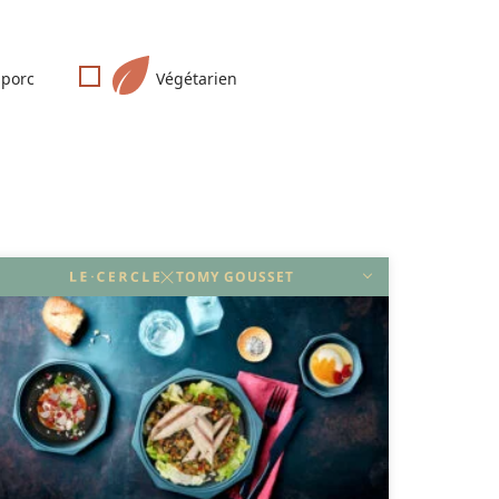
 porc
Végétarien
TOMY GOUSSET
DÉCOUVRIR