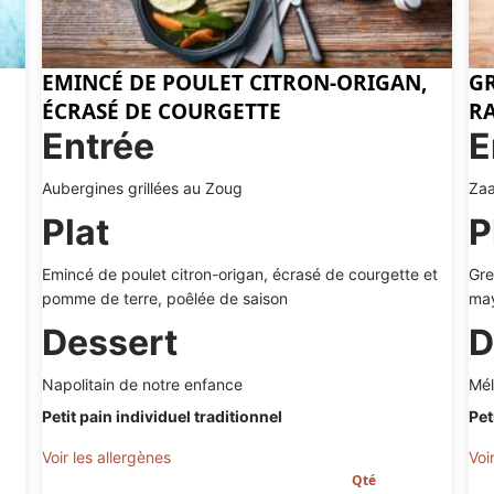
EMINCÉ DE POULET CITRON-ORIGAN,
GR
ÉCRASÉ DE COURGETTE
RA
Entrée
E
Aubergines grillées au Zoug
Zaa
Plat
P
Emincé de poulet citron-origan, écrasé de courgette et
Gre
pomme de terre, poêlée de saison
may
Dessert
D
Napolitain de notre enfance
Mél
Petit pain individuel traditionnel
Pet
Voir les allergènes
Voi