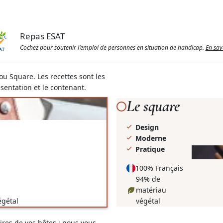
loi de travailleurs handicapés.
Repas ESAT
Cochez pour soutenir l'emploi de personnes en situation de handicap.
En sav
 ou Square. Les recettes sont les
sentation et le contenant.
Le square
Design
Moderne
Pratique
Visionner
la
100% Français
vidéo
94% de
matériau
égétal
végétal
aires de vos hôtes : nous vous