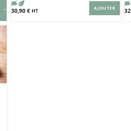
AJOUTER
R
30,90
€
32
HT