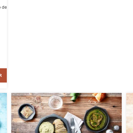
o de
R