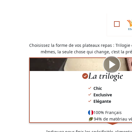
cette case, vous choisissez de soutenir l’emp
Choisissez la forme de vos plateaux repas : Trilogie
mêmes, la seule chose qui change, c’est la pré
Visionner
la
La trilogie
vidéo
Chic
Exclusive
Elégante
100% Français
94% de matériau v
Indiquez pour finir les spécificités aliment