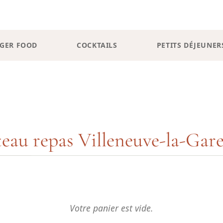
NGER FOOD
COCKTAILS
PETITS DÉJEUNER
teau repas Villeneuve-la-Gar
Votre panier est vide.
 notre production. En cliquant sur