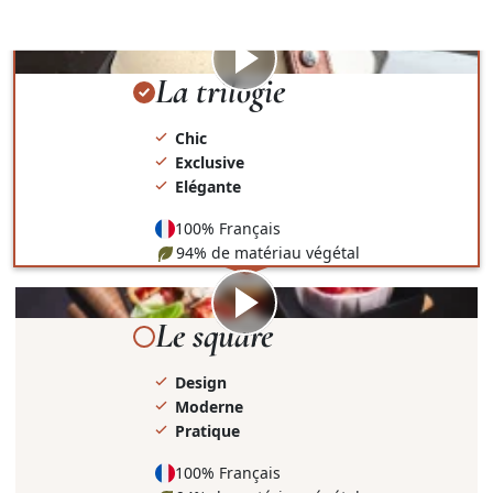
présentation et le contenant.
Visionner
la
La trilogie
vidéo
Chic
Exclusive
Elégante
100% Français
94% de matériau végétal
Visionner
la
Le square
vidéo
Design
Moderne
Pratique
100% Français