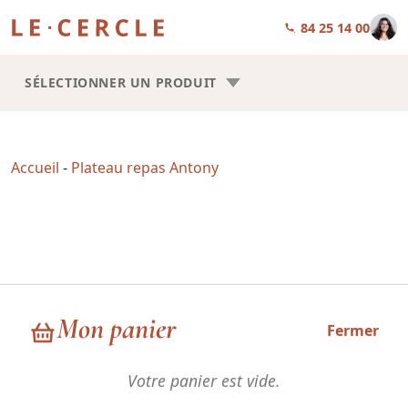
01 84 25 14 00
SÉLECTIONNER UN PRODUIT
Accueil
-
Plateau repas Antony
Plateau repas Antony
Mon panier
Fermer
Votre panier est vide.
Choisissez la forme de vos plateaux repas : Trilogie ou Square.
Les recettes sont les mêmes, la seule chose qui change, c’est la