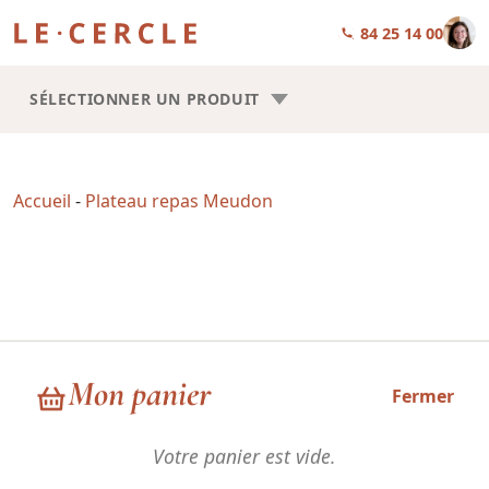
01 84 25 14 00
SÉLECTIONNER UN PRODUIT
Accueil
-
Plateau repas Meudon
Plateau repas Meudon
Mon panier
Fermer
Votre panier est vide.
Choisissez la forme de vos plateaux repas : Trilogie ou Square.
Les recettes sont les mêmes, la seule chose qui change, c’est la