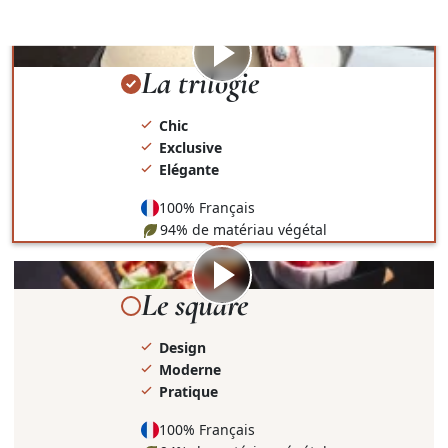
présentation et le contenant.
Visionner
la
La trilogie
vidéo
Chic
Exclusive
Elégante
100% Français
94% de matériau végétal
Visionner
la
Le square
vidéo
Design
Moderne
Pratique
100% Français