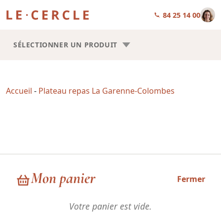
01 84 25 14 00
SÉLECTIONNER UN PRODUIT
Accueil
-
Plateau repas La Garenne-Colombes
Plateau repas La Garenne-Colombes
Mon panier
Fermer
Votre panier est vide.
Choisissez la forme de vos plateaux repas : Trilogie ou Square.
Les recettes sont les mêmes, la seule chose qui change, c’est la