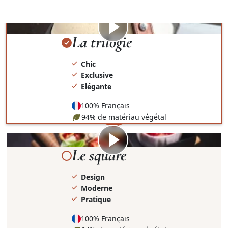
présentation et le contenant.
Visionner
la
La trilogie
vidéo
Chic
Exclusive
Elégante
100% Français
94% de matériau végétal
Visionner
la
Le square
vidéo
Design
Moderne
Pratique
100% Français