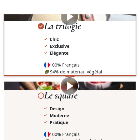
présentation et le contenant.
Visionner
la
La trilogie
vidéo
Chic
Exclusive
Elégante
100% Français
94% de matériau végétal
Visionner
la
Le square
vidéo
Design
Moderne
Pratique
100% Français