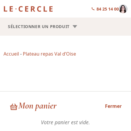
01 84 25 14 00
SÉLECTIONNER UN PRODUIT
Accueil
-
Plateau repas Val d’Oise
Plateau repas Val d’Oise
Mon panier
Fermer
Votre panier est vide.
Choisissez la forme de vos plateaux repas : Trilogie ou Square.
Les recettes sont les mêmes, la seule chose qui change, c’est la