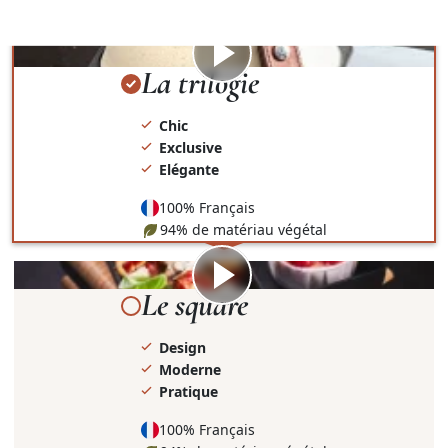
présentation et le contenant.
Visionner
la
La trilogie
vidéo
Chic
Exclusive
Elégante
100% Français
94% de matériau végétal
Visionner
la
Le square
vidéo
Design
Moderne
Pratique
100% Français