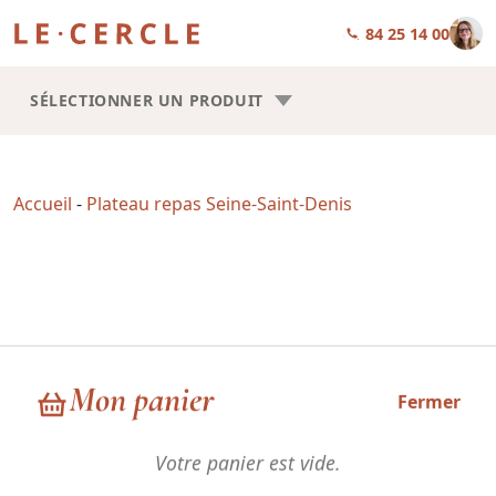
01 84 25 14 00
SÉLECTIONNER UN PRODUIT
Accueil
-
Plateau repas Seine-Saint-Denis
Plateau repas Seine-Saint-Denis
Mon panier
Fermer
Votre panier est vide.
Choisissez la forme de vos plateaux repas : Trilogie ou Square.
Les recettes sont les mêmes, la seule chose qui change, c’est la