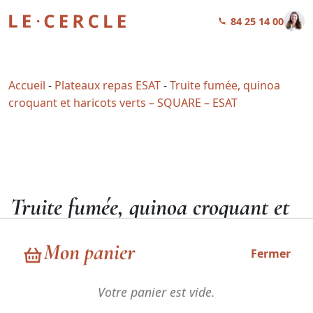
01 84 25 14 00
Accueil
-
Plateaux repas ESAT
-
Truite fumée, quinoa
croquant et haricots verts – SQUARE – ESAT
Truite fumée, quinoa croquant et
haricots verts – SQUARE –
Mon panier
ESAT
Fermer
Votre panier est vide.
39,49
€
HT