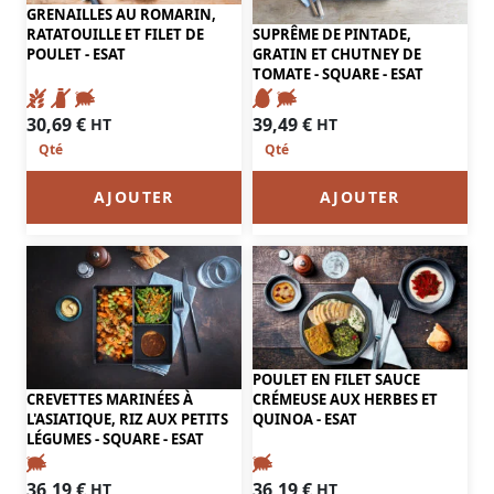
GRENAILLES AU ROMARIN,
SUPRÊME DE PINTADE,
RATATOUILLE ET FILET DE
GRATIN ET CHUTNEY DE
POULET - ESAT
TOMATE - SQUARE - ESAT
30,69
€
39,49
€
HT
HT
AJOUTER
AJOUTER
POULET EN FILET SAUCE
CREVETTES MARINÉES À
CRÉMEUSE AUX HERBES ET
L'ASIATIQUE, RIZ AUX PETITS
QUINOA - ESAT
LÉGUMES - SQUARE - ESAT
36,19
€
36,19
€
HT
HT