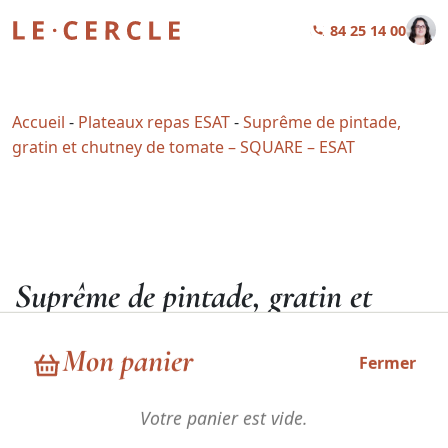
01 84 25 14 00
Accueil
-
Plateaux repas ESAT
-
Suprême de pintade,
gratin et chutney de tomate – SQUARE – ESAT
Suprême de pintade, gratin et
chutney de tomate – SQUARE –
Mon panier
ESAT
Fermer
Votre panier est vide.
39,49
€
HT