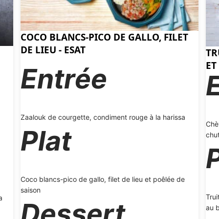
COCO BLANCS-PICO DE GALLO, FILET
DE LIEU - ESAT
TR
ET
Entrée
Zaalouk de courgette, condiment rouge à la harissa
Chèv
Plat
chu
P
Coco blancs-pico de gallo, filet de lieu et poêlée de
saison
Trui
a
Dessert
au b