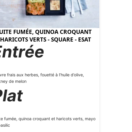
UITE FUMÉE, QUINOA CROQUANT
 HARICOTS VERTS - SQUARE - ESAT
Entrée
re frais aux herbes, fouetté à l’huile d’olive,
tney de melon
lat
te fumée, quinoa croquant et haricots verts, mayo
asilic