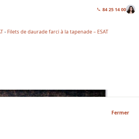
01 84 25 14 00
AT
-
Filets de daurade farci à la tapenade – ESAT
Fermer