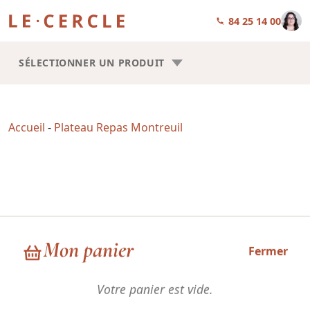
01 84 25 14 00
SÉLECTIONNER UN PRODUIT
Accueil
-
Plateau Repas Montreuil
Plateau Repas Montreuil
Mon panier
Fermer
Votre panier est vide.
Choisissez la forme de vos plateaux repas : Trilogie ou Square.
Les recettes sont les mêmes, la seule chose qui change, c’est la