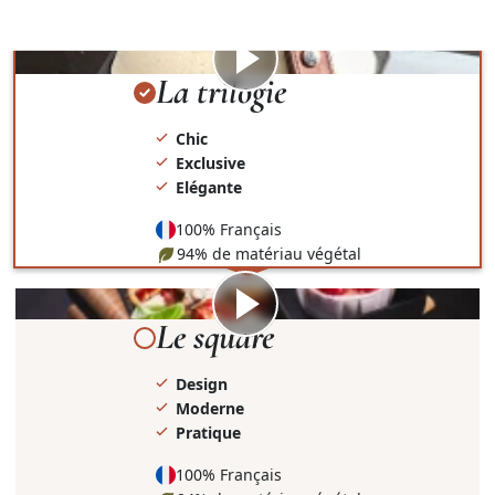
présentation et le contenant.
Visionner
la
La trilogie
vidéo
Chic
Exclusive
Elégante
100% Français
94% de matériau végétal
Visionner
la
Le square
vidéo
Design
Moderne
Pratique
100% Français