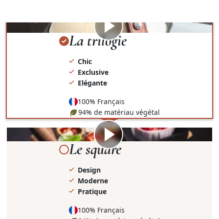
présentation et le contenant.
Visionner
la
La trilogie
vidéo
Chic
Exclusive
Elégante
100% Français
94% de matériau végétal
Visionner
la
Le square
vidéo
Design
Moderne
Pratique
100% Français