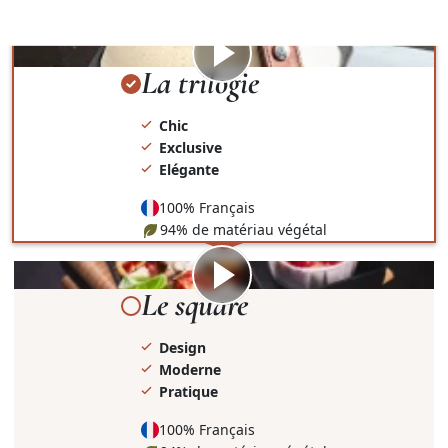
présentation et le contenant.
Visionner
la
La trilogie
vidéo
Chic
Exclusive
Elégante
100% Français
94% de matériau végétal
Visionner
la
Le square
vidéo
Design
Moderne
Pratique
100% Français