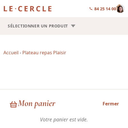
01 84 25 14 00
SÉLECTIONNER UN PRODUIT
Accueil
-
Plateau repas Plaisir
Plateau repas Plaisir
Mon panier
Fermer
Votre panier est vide.
Choisissez la forme de vos plateaux repas : Trilogie ou Square.
Les recettes sont les mêmes, la seule chose qui change, c’est la