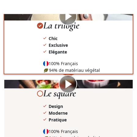
présentation et le contenant.
Visionner
la
La trilogie
vidéo
Chic
Exclusive
Elégante
100% Français
94% de matériau végétal
Visionner
la
Le square
vidéo
Design
Moderne
Pratique
100% Français