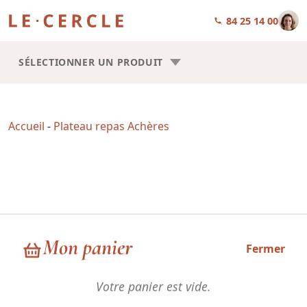
01 84 25 14 00
SÉLECTIONNER UN PRODUIT
Accueil
-
Plateau repas Achères
Plateau repas Achères
Mon panier
Fermer
Votre panier est vide.
Choisissez la forme de vos plateaux repas : Trilogie ou Square.
Les recettes sont les mêmes, la seule chose qui change, c’est la