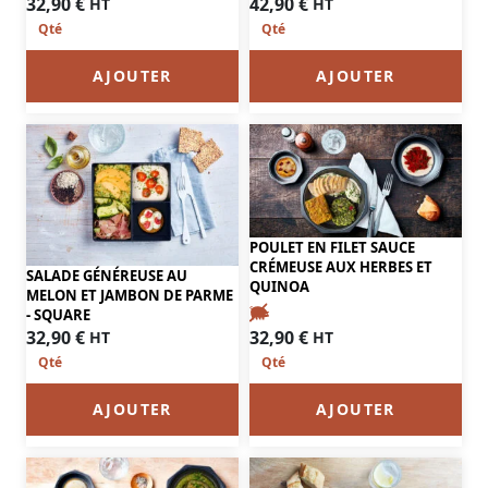
32,90
€
42,90
€
HT
HT
AJOUTER
AJOUTER
POULET EN FILET SAUCE
CRÉMEUSE AUX HERBES ET
SALADE GÉNÉREUSE AU
QUINOA
MELON ET JAMBON DE PARME
- SQUARE
32,90
€
32,90
€
HT
HT
AJOUTER
AJOUTER