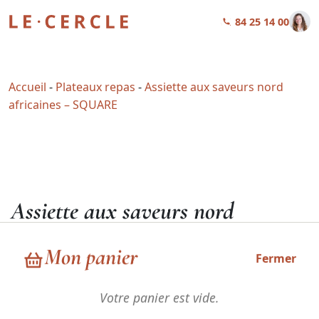
01 84 25 14 00
Accueil
-
Plateaux repas
-
Assiette aux saveurs nord
africaines – SQUARE
Assiette aux saveurs nord
africaines – SQUARE
Mon panier
Fermer
27,90
€
HT
Votre panier est vide.