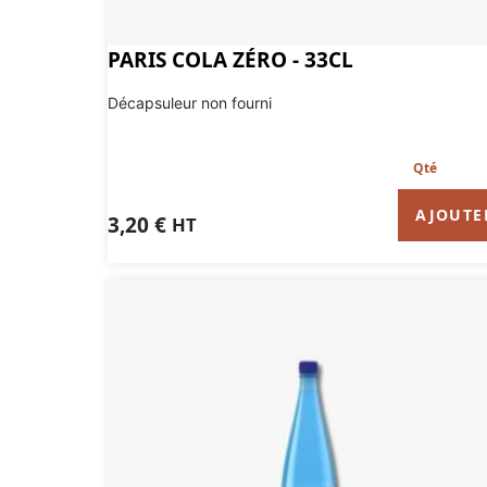
PARIS COLA ZÉRO - 33CL
Décapsuleur non fourni
AJOUTE
3,20
€
HT