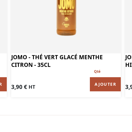
JOMO - THÉ VERT GLACÉ MENTHE
JO
CITRON - 35CL
HI
R
AJOUTER
3,90
€
3,
HT