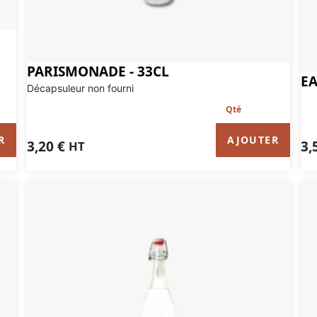
PARISMONADE - 33CL
EA
Décapsuleur non fourni
R
AJOUTER
3,
3,20
€
HT