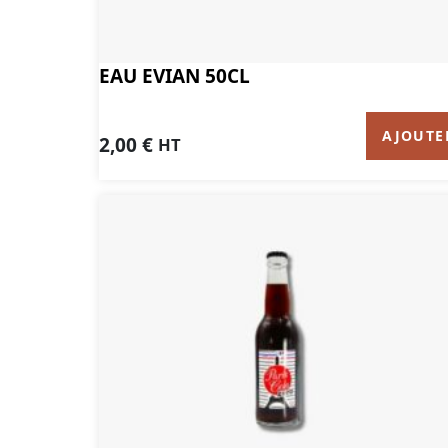
EAU EVIAN 50CL
AJOUTE
2,00
€
HT