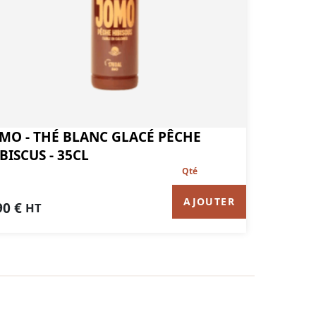
MO - THÉ BLANC GLACÉ PÊCHE
BISCUS - 35CL
AJOUTER
90
€
HT