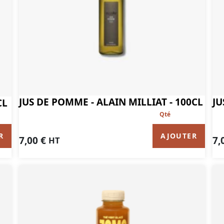
JUS DE POMME - ALAIN MILLIAT - 100CL
JU
CL
AJOUTER
R
7,00
€
7,
HT