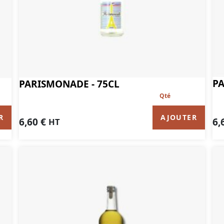
PA
PARISMONADE - 75CL
AJOUTER
R
6,60
€
6,
HT