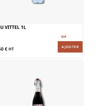
U VITTEL 1L
AJOUTER
50
€
HT