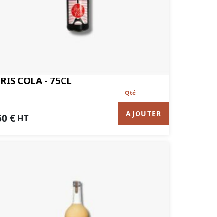
RIS COLA - 75CL
AJOUTER
60
€
HT