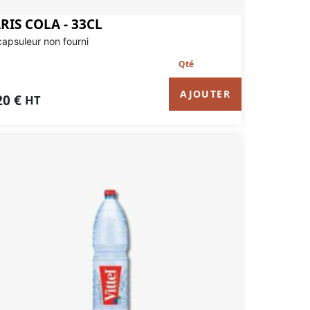
RIS COLA - 33CL
apsuleur non fourni
AJOUTER
20
€
HT