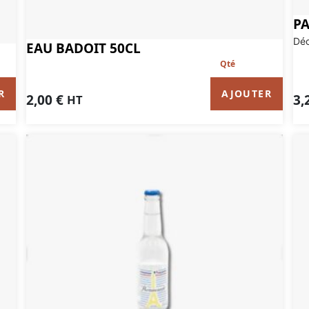
PA
Déc
EAU BADOIT 50CL
R
AJOUTER
3,
2,00
€
HT