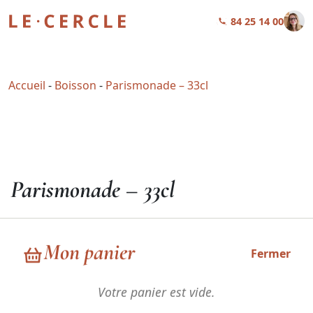
01 84 25 14 00
Accueil
-
Boisson
-
Parismonade – 33cl
Parismonade – 33cl
3,20
€
HT
Mon panier
Fermer
Votre panier est vide.