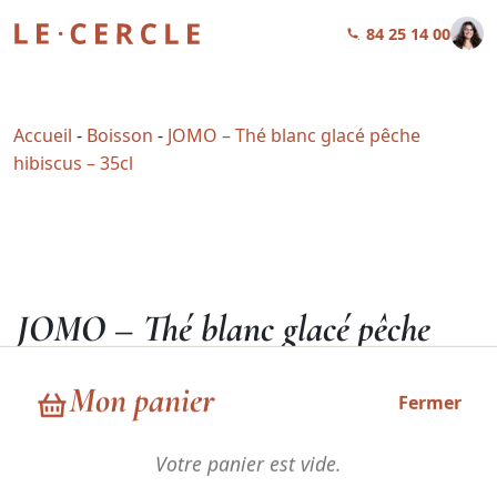
01 84 25 14 00
Accueil
-
Boisson
-
JOMO – Thé blanc glacé pêche
hibiscus – 35cl
JOMO – Thé blanc glacé pêche
hibiscus – 35cl
Mon panier
Fermer
3,90
€
HT
Votre panier est vide.