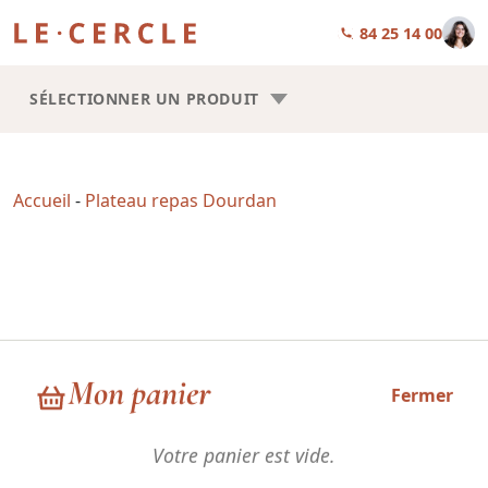
01 84 25 14 00
SÉLECTIONNER UN PRODUIT
Accueil
-
Plateau repas Dourdan
Plateau repas Dourdan
Mon panier
Fermer
Votre panier est vide.
Choisissez la forme de vos plateaux repas : Trilogie ou Square.
Les recettes sont les mêmes, la seule chose qui change, c’est la