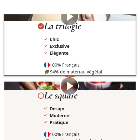
présentation et le contenant.
Visionner
la
La trilogie
vidéo
Chic
Exclusive
Elégante
100% Français
94% de matériau végétal
Visionner
la
Le square
vidéo
Design
Moderne
Pratique
100% Français