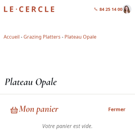
01 84 25 14 00
Accueil
-
Grazing Platters
-
Plateau Opale
Plateau Opale
89,00
€
HT
Mon panier
Fermer
Votre panier est vide.