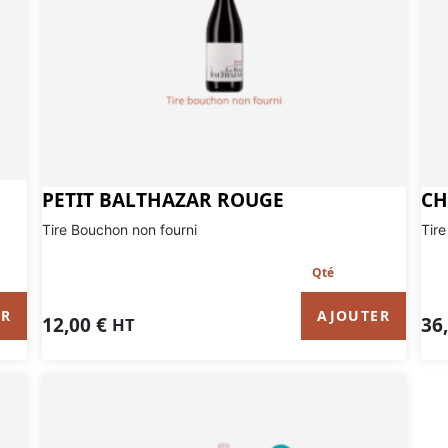
PETIT BALTHAZAR ROUGE
CH
Tire Bouchon non fourni
Tire
ER
AJOUTER
12,00
€
36
HT