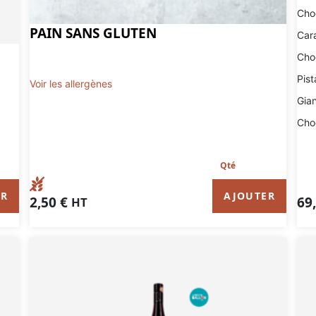
Choc
PAIN SANS GLUTEN
Car
Choc
Pis
Voir les allergènes
Gia
Choc
AJOUTER
ER
2,50
€
69
HT