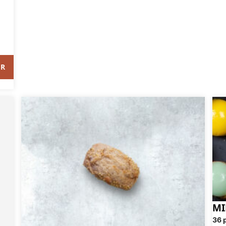
ER
MI
36 