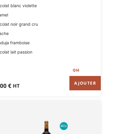
olat blanc violette
amel
olat noir grand cru
tache
nduja framboise
olat lait passion
AJOUTER
,00
€
HT