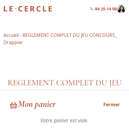
01 84 25 14 00
Accueil
-
REGLEMENT COMPLET DU JEU CONCOURS_
Drappier
REGLEMENT COMPLET DU JEU
CONCOURS_ Drappier
Mon panier
Fermer
ARTICLE 1 – Organisateur et durée du jeu concours
Votre panier est vide.